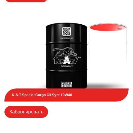
K.A.T Special Cargo Oil Synt 10W40
Забронировать