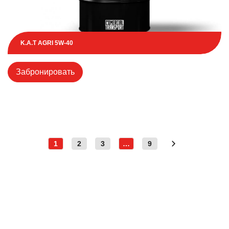
K.A.T AGRI 5W-40
Забронировать
1
2
3
…
9