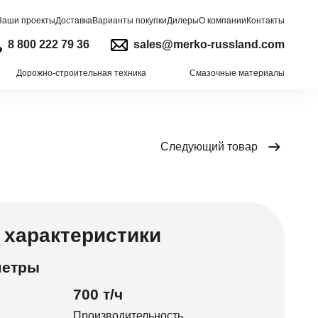
Наши проекты
Доставка
Варианты покупки
Дилеры
О компании
Контакты
8 800 222 79 36
sales@merko-russland.com
Дорожно-строительная техника
Смазочные материалы
Следующий товар
 характеристики
метры
700 т/ч
Производительность