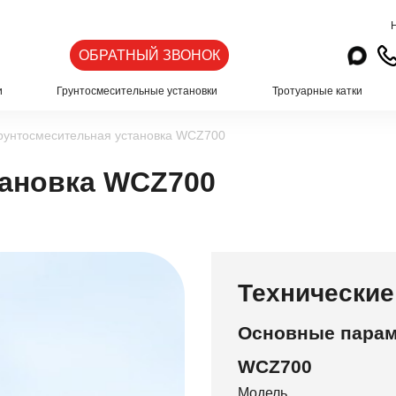
ОБРАТНЫЙ ЗВОНОК
и
Грунтосмесительные установки
Тротуарные катки
рунтосмесительная установка WCZ700
тановка WCZ700
Технические
Основные пара
WCZ700
Модель