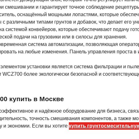
и смешивании и гарантирует точное соблюдение рецептур
еситель, оснащённый мощными лопастями, которые обеспе
 с различными типами грунтов и добавок, что делает его 
на системой конвейеров, которые обеспечивают подачу гото
кой подачи на грузовики или в силосы для хранения.
современная система автоматизации, позволяющая операто
ровать на любые изменения. Панель управления проста в 
 элементом установки является система фильтрации и пыле
т WCZ700 более экологически безопасной и соответствую
00 купить в Москве
эффективное и надёжное оборудование для бизнеса, связ
ительность, точность смешивания компонентов, а также м
у и экономии. Если вы хотите
купить грунтосмесительну