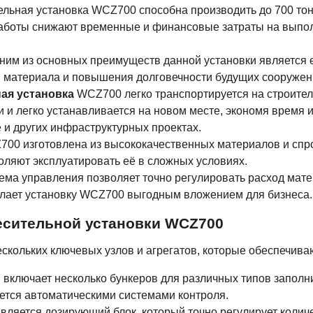
ельная установка WCZ700 способна производить до 700 тон
работы снижают временные и финансовые затраты на выпол
дним из основных преимуществ данной установки является 
 материала и повышения долговечности будущих сооружен
ая установка
WCZ700 легко транспортируется на строител
 и легко устанавливается на новом месте, экономя время и
 и других инфраструктурных проектах.
700 изготовлена из высококачественных материалов и спр
воляют эксплуатировать её в сложных условиях.
ема управления позволяет точно регулировать расход мате
делает установку WCZ700 выгодным вложением для бизнеса.
есительной установки WCZ700
скольких ключевых узлов и агрегатов, которые обеспечива
 включает несколько бункеров для различных типов заполни
ется автоматическими системами контроля.
является дозирующий блок, который точно регулирует коли