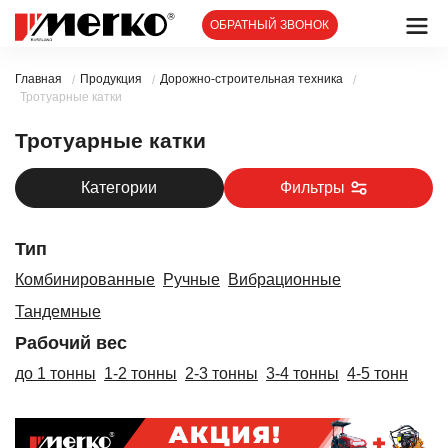
ОБРАТНЫЙ ЗВОНОК
Главная
Продукция
Дорожно-строительная техника
/
/
/
Тротуарные катки
Тротуарные катки
Фильтры
Категории
Тип
Комбинированные
Ручные
Вибрационные
Тандемные
Рабочий вес
до 1 тонны
1-2 тонны
2-3 тонны
3-4 тонны
4-5 тонн